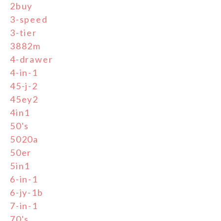
2buy
3-speed
3-tier
3882m
4-drawer
4-in-1
45-j-2
45ey2
4in1
50's
5020a
50er
5in1
6-in-1
6-jy-1b
7-in-1
70's