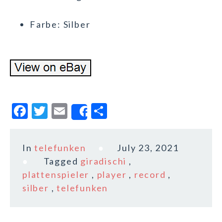
Farbe: Silber
F
T
E
S
Share
a
w
m
h
c
it
ai
a
In
telefunken
July 23, 2021
e
te
l
r
Tagged
giradischi
,
b
r
e
plattenspieler
,
player
,
record
,
o
silber
,
telefunken
o
k