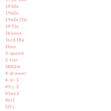
1950s
1960s
1960s70s
1970s
1byone
1sc618a
2buy
3-speed
3-tier
3882m
4-drawer
4-in-1
45-j-2
45ey2
4in1
50's