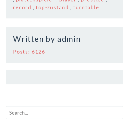
o
record
,
top-zustand
,
turntable
o
k
Written by
admin
Posts: 6126