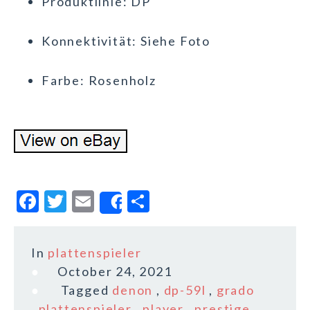
Produktlinie: DP
Konnektivität: Siehe Foto
Farbe: Rosenholz
F
T
E
S
Share
a
w
m
h
c
it
ai
a
In
plattenspieler
e
te
l
r
October 24, 2021
b
r
e
Tagged
denon
,
dp-59l
,
grado
,
plattenspieler
,
player
,
prestige
,